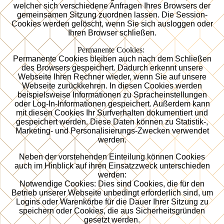
welcher sich verschiedene Anfragen Ihres Browsers der
gemeinsamen Sitzung zuordnen lassen. Die Session-
Cookies werden gelöscht, wenn Sie sich ausloggen oder
Ihren Browser schließen.
Permanente Cookies:
Permanente Cookies bleiben auch nach dem Schließen
des Browsers gespeichert. Dadurch erkennt unsere
Webseite Ihren Rechner wieder, wenn Sie auf unsere
Webseite zurückkehren. In diesen Cookies werden
beispielsweise Informationen zu Spracheinstellungen
oder Log-In-Informationen gespeichert. Außerdem kann
mit diesen Cookies Ihr Surfverhalten dokumentiert und
gespeichert werden. Diese Daten können zu Statistik-,
Marketing- und Personalisierungs-Zwecken verwendet
werden.
Neben der vorstehenden Einteilung können Cookies
auch im Hinblick auf ihren Einsatzzweck unterschieden
werden:
Notwendige Cookies: Dies sind Cookies, die für den
Betrieb unserer Webseite unbedingt erforderlich sind, um
Logins oder Warenkörbe für die Dauer Ihrer Sitzung zu
speichern oder Cookies, die aus Sicherheitsgründen
gesetzt werden.