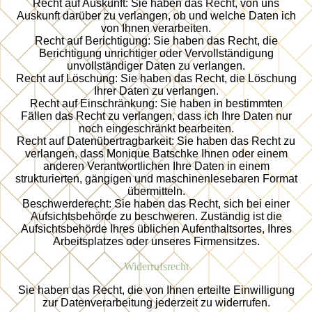
Recht auf Auskunft: Sie haben das Recht, von uns
Auskunft darüber zu verlangen, ob und welche Daten ich
von Ihnen verarbeiten.
Recht auf Berichtigung: Sie haben das Recht, die
Berichtigung unrichtiger oder Vervollständigung
unvollständiger Daten zu verlangen.
Recht auf Löschung: Sie haben das Recht, die Löschung
Ihrer Daten zu verlangen.
Recht auf Einschränkung: Sie haben in bestimmten
Fällen das Recht zu verlangen, dass ich Ihre Daten nur
noch eingeschränkt bearbeiten.
Recht auf Datenübertragbarkeit: Sie haben das Recht zu
verlangen, dass Monique Batschke Ihnen oder einem
anderen Verantwortlichen Ihre Daten in einem
strukturierten, gängigen und maschinenlesebaren Format
übermitteln.
Beschwerderecht: Sie haben das Recht, sich bei einer
Aufsichtsbehörde zu beschweren. Zuständig ist die
Aufsichtsbehörde Ihres üblichen Aufenthaltsortes, Ihres
Arbeitsplatzes oder unseres Firmensitzes.
Widerrufsrecht
Sie haben das Recht, die von Ihnen erteilte Einwilligung
zur Datenverarbeitung jederzeit zu widerrufen.