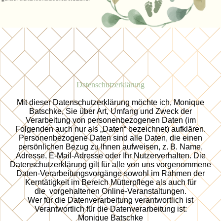
Datenschutzerklärung
Mit dieser Datenschutzerklärung möchte ich, Monique
Batschke, Sie über Art, Umfang und Zweck der
Verarbeitung von personenbezogenen Daten (im
Folgenden auch nur als „Daten“ bezeichnet) aufklären.
Personenbezogene Daten sind alle Daten, die einen
persönlichen Bezug zu Ihnen aufweisen, z. B. Name,
Adresse, E-Mail-Adresse oder Ihr Nutzerverhalten. Die
Datenschutzerklärung gilt für alle von uns vorgenommene
Daten-Verarbeitungsvorgänge sowohl im Rahmen der
Kerntätigkeit im Bereich Mütterpflege als auch für
die vorgehaltenen Online-Veranstaltungen.
Wer für die Datenverarbeitung verantwortlich ist
Verantwortlich für die Datenverarbeitung ist:
Monique Batschke