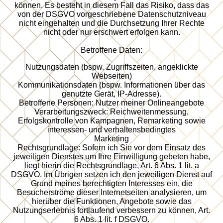
können. Es besteht in diesem Fall das Risiko, dass das
von der DSGVO vorgeschriebene Datenschutzniveau
nicht eingehalten und die Durchsetzung Ihrer Rechte
nicht oder nur erschwert erfolgen kann.
Betroffene Daten:
Nutzungsdaten (bspw. Zugriffszeiten, angeklickte
Webseiten)
Kommunikationsdaten (bspw. Informationen über das
genutzte Gerät, IP-Adresse).
Betroffene Personen: Nutzer meiner Onlineangebote
Verarbeitungszweck: Reichweitenmessung,
Erfolgskontrolle von Kampagnen, Remarketing sowie
interessen- und verhaltensbedingtes
Marketing
Rechtsgrundlage: Sofern ich Sie vor dem Einsatz des
jeweiligen Dienstes um Ihre Einwilligung gebeten habe,
liegt hierin die Rechtsgrundlage, Art. 6 Abs. 1 lit. a
DSGVO. Im Übrigen setzen ich den jeweiligen Dienst auf
Grund meines berechtigten Interesses ein, die
Besucherströme dieser Internetseiten analysieren, um
hierüber die Funktionen, Angebote sowie das
Nutzungserlebnis fortlaufend verbessern zu können, Art.
6 Abs. 1 lit. f DSGVO.