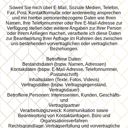
Soweit Sie mich über E-Mail, Soziale Medien, Telefon,
Fax, Post, Kontaktformular oder anderweitig ansprechen
und mir hierbei personenbezogene Daten wie Ihren
Namen, Ihre Telefonnummer oder Ihre E-Mail-Adresse zur
Verfügung stellen oder weitere Angaben zur Ihrer Person
oder Ihrem Anliegen machen, verarbeite ich diese Daten
zur Beantwortung Ihrer Anfrage im Rahmen des zwischen
uns bestehenden vorvertraglichen oder vertraglichen
Beziehungen.
Betroffene Daten:
Bestandsdaten (bspw. Namen, Adressen)
Kontakdaten (bspw. E-Mail-Adresse, Telefonnummer,
Postanschrift)
Inhaltsdaten (Texte, Fotos, Videos)
Vertragsdaten (bspw. Vertragsgegenstand,
Vertragsdauer)
Betroffene Personen: Interessenten, Kunden, Geschäfts-
und
Vertragspartner
Verarbeitungszweck: Kommunikation sowie
Beantwortung von Kontaktanfragen, Büro und
Organisationsverfahren
Rechtsgrundlage: Vertragserfüllung und vorvertragliche