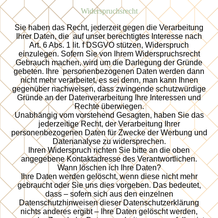
Widerspruchsrecht
Sie haben das Recht, jederzeit gegen die Verarbeitung
Ihrer Daten, die auf unser berechtigtes Interesse nach
Art. 6 Abs. 1 lit. f DSGVO stützen, Widerspruch
einzulegen. Sofern Sie von Ihrem Widerspruchsrecht
Gebrauch machen, wird um die Darlegung der Gründe
gebeten. Ihre personenbezogenen Daten werden dann
nicht mehr verarbeitet, es sei denn, man kann Ihnen
gegenüber nachweisen, dass zwingende schutzwürdige
Gründe an der Datenverarbeitung Ihre Interessen und
Rechte überwiegen.
Unabhängig vom vorstehend Gesagten, haben Sie das
jederzeitige Recht, der Verarbeitung Ihrer
personenbezogenen Daten für Zwecke der Werbung und
Datenanalyse zu widersprechen.
Ihren Widerspruch richten Sie bitte an die oben
angegebene Kontaktadresse des Verantwortlichen.
Wann löschen ich Ihre Daten?
Ihre Daten werden gelöscht, wenn diese nicht mehr
gebraucht oder Sie uns dies vorgeben. Das bedeutet,
dass – sofern sich aus den einzelnen
Datenschutzhinweisen dieser Datenschutzerklärung
nichts anderes ergibt – Ihre Daten gelöscht werden,