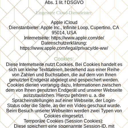
Abs. 1 lit. f DSGVO
Eingesetze Cloud-Dienstleister:
Apple iCloud
Dienstanbieter: Apple Inc., Infinite Loop, Cupertino, CA
95014, USA
Internetseite: https://www.apple.com/de/
Datenschutzerklärung:
https://www.apple.com/legal/privacy/de-ww/
Cookies:
Diese Internetseite nutzt Cookies. Bei Cookies handelt es
sich um kleine Textdateien, bestehend aus einer Reihe
von Zahlen und Buchstaben, die auf dem von Ihnen
genutzten Endgerät abgelegt und gespeichert werden.
Cookies dienen vorrangig dazu, Informationen zwischen
dem von Ihnen genutzten Endgerät und unserer Webseite
auszutauschen. Hierzu gehören u. a. die
Spracheinstellungen auf einer Webseite, der Login-
Status oder die Stelle, an der ein Video geschaut wurde.
Beim Besuch unserer Webseiten werden zwei Typen von
Cookies eingesetzt.
Temporäre Cookies (Session Cookies):
Diese speichern eine sogenannte Session-ID, mit