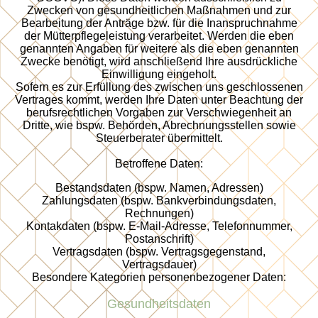
Zwecken von gesundheitlichen Maßnahmen und zur
Bearbeitung der Anträge bzw. für die Inanspruchnahme
der Mütterpflegeleistung verarbeitet. Werden die eben
genannten Angaben für weitere als die eben genannten
Zwecke benötigt, wird anschließend Ihre ausdrückliche
Einwilligung eingeholt.
Sofern es zur Erfüllung des zwischen uns geschlossenen
Vertrages kommt, werden Ihre Daten unter Beachtung der
berufsrechtlichen Vorgaben zur Verschwiegenheit an
Dritte, wie bspw. Behörden, Abrechnungsstellen sowie
Steuerberater übermittelt.
Betroffene Daten:
Bestandsdaten (bspw. Namen, Adressen)
Zahlungsdaten (bspw. Bankverbindungsdaten,
Rechnungen)
Kontakdaten (bspw. E-Mail-Adresse, Telefonnummer,
Postanschrift)
Vertragsdaten (bspw. Vertragsgegenstand,
Vertragsdauer)
Besondere Kategorien personenbezogener Daten:
Gesundheitsdaten