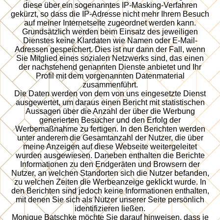
diese über ein sogenanntes IP-Masking-Verfahren
gekürzt, so dass die IP-Adresse nicht mehr Ihrem Besuch
auf meiner Internetseite zugeordnet werden kann.
Grundsätzlich werden beim Einsatz des jeweiligen
Dienstes keine Klardaten wie Namen oder E-Mail-
Adressen gespeichert. Dies ist nur dann der Fall, wenn
Sie Mitglied eines sozialen Netzwerks sind, das einen
der nachstehend genannten Dienste anbietet und Ihr
Profil mit dem vorgenannten Datenmaterial
zusammenführt.
Die Daten werden von dem von uns eingesetzte Dienst
ausgewertet, um daraus einen Bericht mit statistischen
Aussagen über die Anzahl der über die Werbung
generierten Besucher und den Erfolg der
Werbemaßnahme zu fertigen. In den Berichten werden
unter anderem die Gesamtanzahl der Nutzer, die über
meine Anzeigen auf diese Webseite weitergeleitet
wurden ausgewiesen. Daneben enthalten die Berichte
Informationen zu den Endgeräten und Browsern der
Nutzer, an welchen Standorten sich die Nutzer befanden,
zu welchen Zeiten die Werbeanzeige geklickt wurde. In
den Berichten sind jedoch keine Informationen enthalten,
mit denen Sie sich als Nutzer unserer Seite persönlich
identifizieren ließen.
Monique Batschke möchte Sie darauf hinweisen, dass je