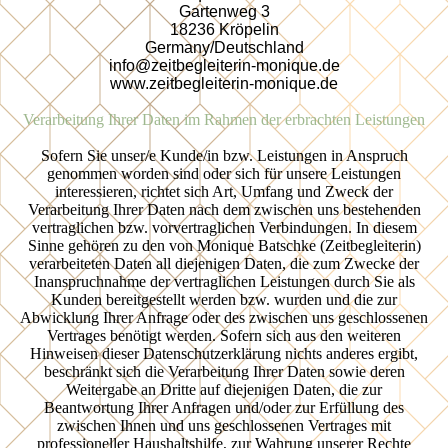
Gartenweg 3
18236 Kröpelin
Germany/Deutschland
info@zeitbegleiterin-monique.de
www.zeitbegleiterin-monique.de
Verarbeitung Ihrer Daten im Rahmen der erbrachten Leistungen
Sofern Sie unser/e Kunde/in bzw. Leistungen in Anspruch
genommen worden sind oder sich für unsere Leistungen
interessieren, richtet sich Art, Umfang und Zweck der
Verarbeitung Ihrer Daten nach dem zwischen uns bestehenden
vertraglichen bzw. vorvertraglichen Verbindungen. In diesem
Sinne gehören zu den von Monique Batschke (Zeitbegleiterin)
verarbeiteten Daten all diejenigen Daten, die zum Zwecke der
Inanspruchnahme der vertraglichen Leistungen durch Sie als
Kunden bereitgestellt werden bzw. wurden und die zur
Abwicklung Ihrer Anfrage oder des zwischen uns geschlossenen
Vertrages benötigt werden. Sofern sich aus den weiteren
Hinweisen dieser Datenschutzerklärung nichts anderes ergibt,
beschränkt sich die Verarbeitung Ihrer Daten sowie deren
Weitergabe an Dritte auf diejenigen Daten, die zur
Beantwortung Ihrer Anfragen und/oder zur Erfüllung des
zwischen Ihnen und uns geschlossenen Vertrages mit
professioneller Haushaltshilfe, zur Wahrung unserer Rechte