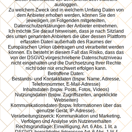
ausloggen.
Zu welchem Zweck und in welchem Umfang Daten von
dem Anbieter erhoben werden, können Sie den
jeweiligen, im Folgenden mitgeteilten,
Datenschutzerklärungen der Anbieter entnehmen.
Ich möchte Sie darauf hinweisen, dass je nach Sitzland
des unten genannten Anbieters die über dessen Plattform
erfassten Daten außerhalb des Raumes der
Europäischen Union übertragen und verarbeitet werden
können. Es besteht in diesem Fall das Risiko, dass das
von der DSGVO vorgeschriebene Datenschutzniveau
nicht eingehalten und die Durchsetzung Ihrer Rechte
nicht oder nur erschwert erfolgen kann.
Betroffene Daten:
Bestands- und Kontaktdaten (bspw. Name, Adresse,
Telefonnummer, E-Mail-Adresse)
Inhaltsdaten (bspw. Posts, Fotos, Videos)
Nutzungsdaten (bspw. Zugriffszeiten, angeklickte
Webseiten)
Kommunikationsdaten (bspw. Informationen über das
genutzte Gerät, IP-Adresse).
Verarbeitungszweck: Kommunikation und Marketing,
Verfolgen und Anaylse von Nutzerverhalten
Rechtsgrundlage: Einwilligung, Art. 6 Abs. 1 lit. a
DSGVO, berechtigtes Interessen Art. 6 Abs. 1 lit. f