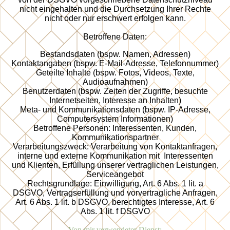
nicht eingehalten und die Durchsetzung Ihrer Rechte
nicht oder nur erschwert erfolgen kann.
Betroffene Daten:
Bestandsdaten (bspw. Namen, Adressen)
Kontaktangaben (bspw. E-Mail-Adresse, Telefonnummer)
Geteilte Inhalte (bspw. Fotos, Videos, Texte,
Audioaufnahmen)
Benutzerdaten (bspw. Zeiten der Zugriffe, besuchte
Internetseiten, Interesse an Inhalten)
Meta- und Kommunikationsdaten (bspw. IP-Adresse,
Computersystem Informationen)
Betroffene Personen: Interessenten, Kunden,
Kommunikationspartner
Verarbeitungszweck: Verarbeitung von Kontaktanfragen,
interne und externe Kommunikation mit Interessenten
und Klienten, Erfüllung unserer vertraglichen Leistungen,
Serviceangebot
Rechtsgrundlage: Einwilligung, Art. 6 Abs. 1 lit. a
DSGVO, Vertragserfüllung und vorvertragliche Anfragen,
Art. 6 Abs. 1 lit. b DSGVO, berechtigtes Interesse, Art. 6
Abs. 1 lit. f DSGVO
Von mir verwendeter Dienst: