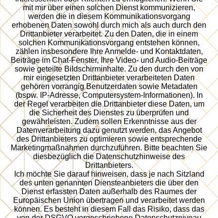
mit mir über einen solchen Dienst kommunizieren,
werden die in diesem Kommunikationsvorgang
erhobenen Daten sowohl durch mich als auch durch den
Drittanbieter verarbeitet. Zu den Daten, die in einem
solchen Kommunikationsvorgang entstehen können,
zählen insbesondere Ihre Anmelde- und Kontaktdaten,
Beiträge im Chat-Fenster, Ihre Video- und Audio-Beiträge
sowie geteilte Bildschirminhalte. Zu den durch den von
mir eingesetzten Drittanbieter verarbeiteten Daten
gehören vorrangig Benutzerdaten sowie Metadaten
(bspw. IP-Adresse, Computersystem-Informationen). In
der Regel verarbeiten die Drittanbieter diese Daten, um
die Sicherheit des Dienstes zu überprüfen und
gewährleisten. Zudem sollen Erkenntnisse aus der
Datenverarbeitung dazu genutzt werden, das Angebot
des Drittanbieters zu optimieren sowie entsprechende
Marketingmaßnahmen durchzuführen. Bitte beachten Sie
diesbezüglich die Datenschutzhinweise des
Drittanbieters.
Ich möchte Sie darauf hinweisen, dass je nach Sitzland
des unten genannten Diensteanbieters die über den
Dienst erfassten Daten außerhalb des Raumes der
Europäischen Union übertragen und verarbeitet werden
können. Es besteht in diesem Fall das Risiko, dass das
von der DSGVO vorgeschriebene Datenschutzniveau