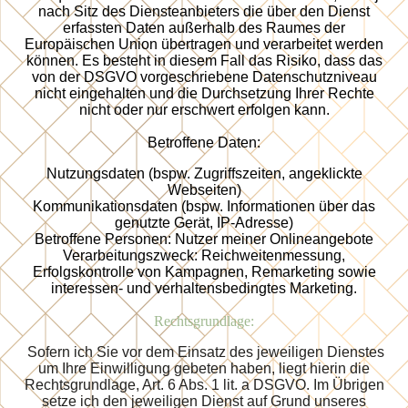
nach Sitz des Diensteanbieters die über den Dienst
erfassten Daten außerhalb des Raumes der
Europäischen Union übertragen und verarbeitet werden
können. Es besteht in diesem Fall das Risiko, dass das
von der DSGVO vorgeschriebene Datenschutzniveau
nicht eingehalten und die Durchsetzung Ihrer Rechte
nicht oder nur erschwert erfolgen kann.
Betroffene Daten:
Nutzungsdaten (bspw. Zugriffszeiten, angeklickte
Webseiten)
Kommunikationsdaten (bspw. Informationen über das
genutzte Gerät, IP-Adresse)
Betroffene Personen: Nutzer meiner Onlineangebote
Verarbeitungszweck: Reichweitenmessung,
Erfolgskontrolle von Kampagnen, Remarketing sowie
interessen- und verhaltensbedingtes
Marketing.
Rechtsgrundlage:
Sofern ich Sie vor dem Einsatz des jeweiligen Dienstes
um Ihre Einwilligung gebeten haben, liegt hierin die
Rechtsgrundlage, Art. 6 Abs. 1 lit. a DSGVO. Im Übrigen
setze ich den jeweiligen Dienst auf Grund unseres