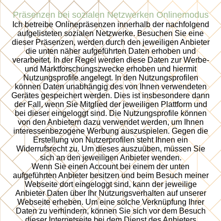
Präsenzen bei sozialen Netzwerken Onlinemodus
Ich betreibe Onlinepräsenzen innerhalb der nachfolgend
aufgelisteten sozialen Netzwerke. Besuchen Sie eine
dieser Präsenzen, werden durch den jeweiligen Anbieter
die unten näher aufgeführten Daten erhoben und
verarbeitet. In der Regel werden diese Daten zur Werbe-
und Marktforschungszwecke erhoben und hiermit
Nutzungsprofile angelegt. In den Nutzungsprofilen
können Daten unabhängig des von Ihnen verwendeten
Gerätes gespeichert werden. Dies ist insbesondere dann
der Fall, wenn Sie Mitglied der jeweiligen Plattform und
bei dieser eingeloggt sind. Die Nutzungsprofile können
von den Anbietern dazu verwendet werden, um Ihnen
interessenbezogene Werbung auszuspielen. Gegen die
Erstellung von Nutzerprofilen steht Ihnen ein
Widerrufsrecht zu. Um dieses auszuüben, müssen Sie
sich an den jeweiligen Anbieter wenden.
Wenn Sie einen Account bei einem der unten
aufgeführten Anbieter besitzen und beim Besuch meiner
Webseite dort eingeloggt sind, kann der jeweilige
Anbieter Daten über Ihr Nutzungsverhalten auf unserer
Webseite erheben. Um eine solche Verknüpfung Ihrer
Daten zu verhindern, können Sie sich vor dem Besuch
dieser Internetseite bei dem Dienst des Anbieters