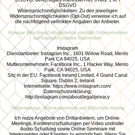
DSGVO
Widerspruchsmöglichkeiten: Zu den jeweiligen
Widerspruchsmöglichkeiten (Opt-Out) verweise ich auf
die nachfolgend verlinkten Angaben der Anbieter.
Monique Batschke (Zeitbegleiterin) unterhält Onlinepräsenzen
auf folgenden sozialen Netzwerken:
Instagram
Dienstanbieter: Instagram Inc., 1601 Willow Road, Menlo
Park CA 94025, USA
Mutterunternehmen: Facebook Inc., 1 Hacker Way, Menlo
Park, CA 94025, USA
Sitz in der EU: Facebook Ireland Limited, 4 Grand Canal
Square, Dublin 2, Ireland
Internetseite: https://www.instagram.com/
Datenschutzerklärung:
http://instagram.com/about/legal/privacy
Onlinemeetings, Videokonferenzen und Bildschirm-Sharing
Ich nutze Angebote von Drittanbietern, um Online-
Meetings, Konferenzschaltungen per Video und/oder
Audio-Schaltung sowie Online-Seminare mit
Interessenten oder Klienten zu ermöglichen. Wenn Sie