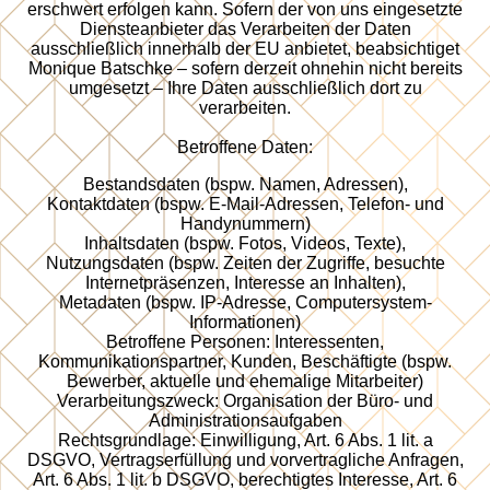
erschwert erfolgen kann. Sofern der von uns eingesetzte
Diensteanbieter das Verarbeiten der Daten
ausschließlich innerhalb der EU anbietet, beabsichtiget
Monique Batschke – sofern derzeit ohnehin nicht bereits
umgesetzt – Ihre Daten ausschließlich dort zu
verarbeiten.
Betroffene Daten:
Bestandsdaten (bspw. Namen, Adressen),
Kontaktdaten (bspw. E-Mail-Adressen, Telefon- und
Handynummern)
Inhaltsdaten (bspw. Fotos, Videos, Texte),
Nutzungsdaten (bspw. Zeiten der Zugriffe, besuchte
Internetpräsenzen, Interesse an Inhalten),
Metadaten (bspw. IP-Adresse, Computersystem-
Informationen)
Betroffene Personen: Interessenten,
Kommunikationspartner, Kunden, Beschäftigte (bspw.
Bewerber, aktuelle und ehemalige Mitarbeiter)
Verarbeitungszweck: Organisation der Büro- und
Administrationsaufgaben
Rechtsgrundlage: Einwilligung, Art. 6 Abs. 1 lit. a
DSGVO, Vertragserfüllung und vorvertragliche Anfragen,
Art. 6 Abs. 1 lit. b DSGVO, berechtigtes Interesse, Art. 6