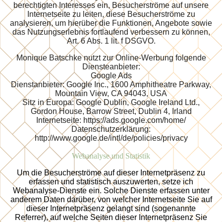
berechtigten Interesses ein, Besucherströme auf unsere
Internetseite zu leiten, diese Besucherströme zu
analysieren, um hierüber die Funktionen, Angebote sowie
das Nutzungserlebnis fortlaufend verbessern zu können,
Art. 6 Abs. 1 lit. f DSGVO.
Monique Batschke nutzt zur Online-Werbung folgende
Diensteanbieter:
Google Ads
Dienstanbieter: Google Inc., 1600 Amphitheatre Parkway,
Mountain View, CA 94043, USA
Sitz in Europa: Google Dublin, Google Ireland Ltd.,
Gordon House, Barrow Street, Dublin 4, Irland
Internetseite: https://ads.google.com/home/
Datenschutzerklärung:
http://www.google.de/intl/de/policies/privacy
Webanalyse und Statistik
Um die Besucherströme auf dieser Internetpräsenz zu
erfassen und statistisch auszuwerten, setze ich
Webanalyse-Dienste ein. Solche Dienste erfassen unter
anderem Daten darüber, von welcher Internetseite Sie auf
dieser Internetpräsenz gelangt sind (sogenannte
Referrer), auf welche Seiten dieser Internetpräsenz Sie