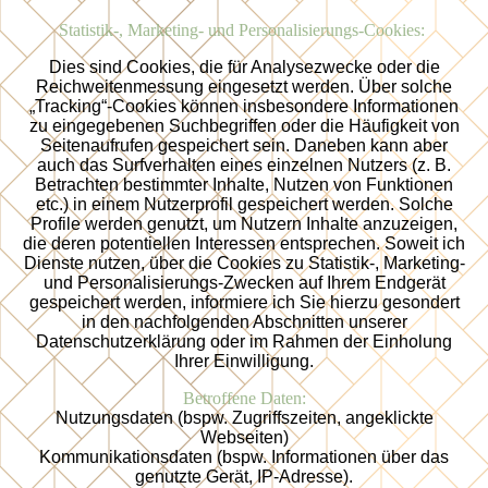
Statistik-, Marketing- und Personalisierungs-Cookies:
Dies sind Cookies, die für Analysezwecke oder die
Reichweitenmessung eingesetzt werden. Über solche
„Tracking“-Cookies können insbesondere Informationen
zu eingegebenen Suchbegriffen oder die Häufigkeit von
Seitenaufrufen gespeichert sein. Daneben kann aber
auch das Surfverhalten eines einzelnen Nutzers (z. B.
Betrachten bestimmter Inhalte, Nutzen von Funktionen
etc.) in einem Nutzerprofil gespeichert werden. Solche
Profile werden genutzt, um Nutzern Inhalte anzuzeigen,
die deren potentiellen Interessen entsprechen. Soweit ich
Dienste nutzen, über die Cookies zu Statistik-, Marketing-
und Personalisierungs-Zwecken auf Ihrem Endgerät
gespeichert werden, informiere ich Sie hierzu gesondert
in den nachfolgenden Abschnitten unserer
Datenschutzerklärung oder im Rahmen der Einholung
Ihrer Einwilligung.
Betroffene Daten:
Nutzungsdaten (bspw. Zugriffszeiten, angeklickte
Webseiten)
Kommunikationsdaten (bspw. Informationen über das
genutzte Gerät, IP-Adresse).