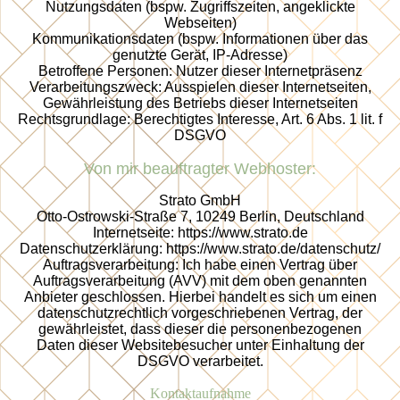
Nutzungsdaten (bspw. Zugriffszeiten, angeklickte
Webseiten)
Kommunikationsdaten (bspw. Informationen über das
genutzte Gerät, IP-Adresse)
Betroffene Personen: Nutzer dieser Internetpräsenz
Verarbeitungszweck: Ausspielen dieser Internetseiten,
Gewährleistung des Betriebs dieser Internetseiten
Rechtsgrundlage: Berechtigtes Interesse, Art. 6 Abs. 1 lit. f
DSGVO
Von mir beauftragter Webhoster:
Strato GmbH
Otto-Ostrowski-Straße 7, 10249 Berlin, Deutschland
Internetseite: https://www.strato.de
Datenschutzerklärung: https://www.strato.de/datenschutz/
Auftragsverarbeitung: Ich habe einen Vertrag über
Auftragsverarbeitung (AVV) mit dem oben genannten
Anbieter geschlossen. Hierbei handelt es sich um einen
datenschutzrechtlich vorgeschriebenen Vertrag, der
gewährleistet, dass dieser die personenbezogenen
Daten dieser Websitebesucher unter Einhaltung der
DSGVO verarbeitet.
Kontaktaufnahme