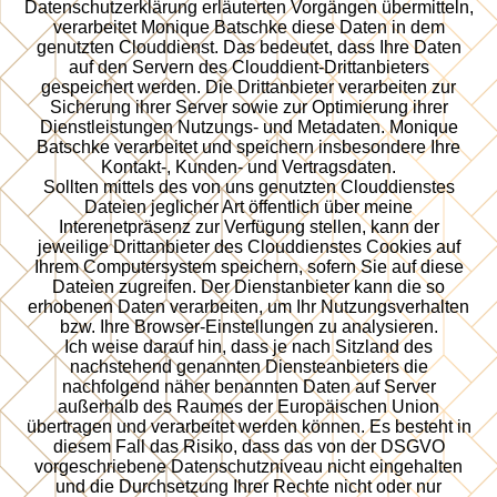
Datenschutzerklärung erläuterten Vorgängen übermitteln,
verarbeitet Monique Batschke diese Daten in dem
genutzten Clouddienst. Das bedeutet, dass Ihre Daten
auf den Servern des Clouddient-Drittanbieters
gespeichert werden. Die Drittanbieter verarbeiten zur
Sicherung ihrer Server sowie zur Optimierung ihrer
Dienstleistungen Nutzungs- und Metadaten. Monique
Batschke verarbeitet und speichern insbesondere Ihre
Kontakt-, Kunden- und Vertragsdaten.
Sollten mittels des von uns genutzten Clouddienstes
Dateien jeglicher Art öffentlich über meine
Interenetpräsenz zur Verfügung stellen, kann der
jeweilige Drittanbieter des Clouddienstes Cookies auf
Ihrem Computersystem speichern, sofern Sie auf diese
Dateien zugreifen. Der Dienstanbieter kann die so
erhobenen Daten verarbeiten, um Ihr Nutzungsverhalten
bzw. Ihre Browser-Einstellungen zu analysieren.
Ich weise darauf hin, dass je nach Sitzland des
nachstehend genannten Diensteanbieters die
nachfolgend näher benannten Daten auf Server
außerhalb des Raumes der Europäischen Union
übertragen und verarbeitet werden können. Es besteht in
diesem Fall das Risiko, dass das von der DSGVO
vorgeschriebene Datenschutzniveau nicht eingehalten
und die Durchsetzung Ihrer Rechte nicht oder nur