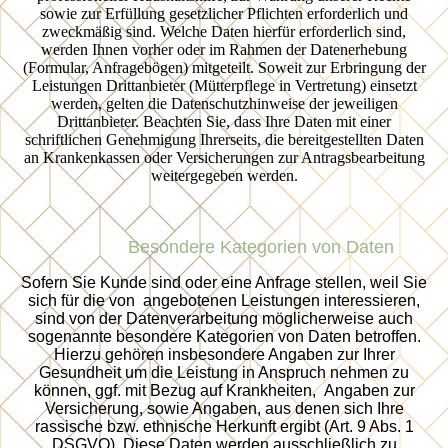
sowie zur Erfüllung gesetzlicher Pflichten erforderlich und
zweckmäßig sind. Welche Daten hierfür erforderlich sind,
werden Ihnen vorher oder im Rahmen der Datenerhebung
(Formular, Anfragebögen) mitgeteilt. Soweit zur Erbringung der
Leistungen Drittanbieter (Mütterpflege in Vertretung) einsetzt
werden, gelten die Datenschutzhinweise der jeweiligen
Drittanbieter. Beachten Sie, dass Ihre Daten mit einer
schriftlichen Genehmigung Ihrerseits, die bereitgestellten Daten
an Krankenkassen oder Versicherungen zur Antragsbearbeitung
weitergegeben werden.
Besondere Kategorien von Daten
Sofern Sie Kunde sind oder eine Anfrage stellen, weil Sie
sich für die von angebotenen Leistungen interessieren,
sind von der Datenverarbeitung möglicherweise auch
sogenannte besondere Kategorien von Daten betroffen.
Hierzu gehören insbesondere Angaben zur Ihrer
Gesundheit um die Leistung in Anspruch nehmen zu
können, ggf. mit Bezug auf Krankheiten, Angaben zur
Versicherung, sowie Angaben, aus denen sich Ihre
rassische bzw. ethnische Herkunft ergibt (Art. 9 Abs. 1
DSGVO). Diese Daten werden ausschließlich zu