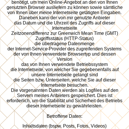
benötigt, um mein Online-Angebot an den von Ihnen
genutzten Browser ausliefern zu können sowie sämtliche
von Ihnen über meine Internetseite getätigten Eingaben.
Daneben kann der von mir genutzte Anbieter
das Datum und die Uhrzeit des Zugriffs auf dieser
Internetseite
Zeitzonendifferenz zur Greenwich Mean Time (GMT)
Zugriffsstatus (HTTP-Status)
die übertragene Datenmenge
der Internet-Service-Provider des zugreifenden Systems
der von Ihnen verwendete Browsertyp und dessen
Version
das von Ihnen verwendete Betriebssystem
die Internetseite, von welcher Sie gegebenenfalls auf
unsere Internetseite gelangt sind
die Seiten bzw. Unterseiten, welche Sie auf dieser
Internetseite besuchen.
Die vorgenannten Daten werden als Logfiles auf den
Servern meines Anbieters gespeichert. Dies ist
erforderlich, um die Stabilität und Sicherheit des Betriebs
dieser Internetseite zu gewährleisten.
Betroffene Daten:
Inhaltsdaten (bspw. Posts, Fotos, Videos)