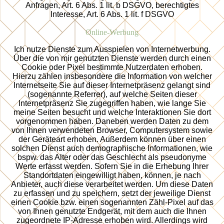
Anfragen, Art. 6 Abs. 1 lit. b DSGVO, berechtigtes
Interesse, Art. 6 Abs. 1 lit. f DSGVO
Online-Werbung
Ich nutze Dienste zum Ausspielen von Internetwerbung.
Über die von mir genutzten Dienste werden durch einen
Cookie oder Pixel bestimmte Nutzerdaten erhoben.
Hierzu zählen insbesondere die Information von welcher
Internetseite Sie auf dieser Internetpräsenz gelangt sind
(sogenannte Referrer), auf welche Seiten dieser
Internetpräsenz Sie zugegriffen haben, wie lange Sie
meine Seiten besucht und welche Interaktionen Sie dort
vorgenommen haben. Daneben werden Daten zu dem
von Ihnen verwendeten Browser, Computersystem sowie
der Geräteart erhoben. Außerdem können über einen
solchen Dienst auch demographische Informationen, wie
bspw. das Alter oder das Geschlecht als pseudonyme
Werte erfasst werden. Sofern Sie in die Erhebung Ihrer
Standortdaten eingewilligt haben, können, je nach
Anbieter, auch diese verarbeitet werden. Um diese Daten
zu erfassen und zu speichern, setzt der jeweilige Dienst
einen Cookie bzw. einen sogenannten Zähl-Pixel auf das
von Ihnen genutzte Endgerät, mit dem auch die Ihnen
zugeordnete IP-Adresse erhoben wird. Allerdings wird