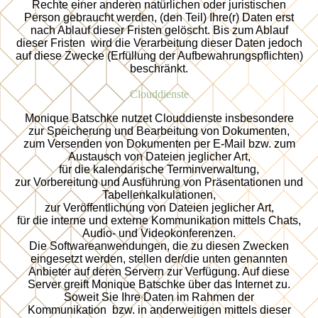
Rechte einer anderen natürlichen oder juristischen
Person gebraucht werden, (den Teil) Ihre(r) Daten erst
nach Ablauf dieser Fristen gelöscht. Bis zum Ablauf
dieser Fristen wird die Verarbeitung dieser Daten jedoch
auf diese Zwecke (Erfüllung der Aufbewahrungspflichten)
beschränkt.
Clouddienste
Monique Batschke nutzet Clouddienste insbesondere
zur Speicherung und Bearbeitung von Dokumenten,
zum Versenden von Dokumenten per E-Mail bzw. zum
Austausch von Dateien jeglicher Art,
für die kalendarische Terminverwaltung,
zur Vorbereitung und Ausführung von Präsentationen und
Tabellenkalkulationen,
zur Veröffentlichung von Dateien jeglicher Art,
für die interne und externe Kommunikation mittels Chats,
Audio- und Videokonferenzen.
Die Softwareanwendungen, die zu diesen Zwecken
eingesetzt werden, stellen der/die unten genannten
Anbieter auf deren Servern zur Verfügung. Auf diese
Server greift Monique Batschke über das Internet zu.
Soweit Sie Ihre Daten im Rahmen der
Kommunikation bzw. in anderweitigen mittels dieser