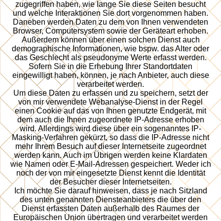
zugegriffen haben, wie lange Sie diese Seiten besucht
und welche Interaktionen Sie dort vorgenommen haben.
Daneben werden Daten zu dem von Ihnen verwendeten
Browser, Computersystem sowie der Geräteart erhoben.
Außerdem können über einen solchen Dienst auch
demographische Informationen, wie bspw. das Alter oder
das Geschlecht als pseudonyme Werte erfasst werden.
Sofern Sie in die Erhebung Ihrer Standortdaten
eingewilligt haben, können, je nach Anbieter, auch diese
verarbeitet werden.
Um diese Daten zu erfassen und zu speichern, setzt der
von mir verwendete Webanalyse-Dienst in der Regel
einen Cookie auf das von Ihnen genutzte Endgerät, mit
dem auch die Ihnen zugeordnete IP-Adresse erhoben
wird. Allerdings wird diese über ein sogenanntes IP-
Masking-Verfahren gekürzt, so dass die IP-Adresse nicht
mehr Ihrem Besuch auf dieser Internetseite zugeordnet
werden kann. Auch im Übrigen werden keine Klardaten
wie Namen oder E-Mail-Adressen gespeichert. Weder ich
noch der von mir eingesetzte Dienst kennt die Identität
der Besucher dieser Internetseiten.
Ich möchte Sie darauf hinweisen, dass je nach Sitzland
des unten genannten Diensteanbieters die über den
Dienst erfassten Daten außerhalb des Raumes der
Europäischen Union übertragen und verarbeitet werden