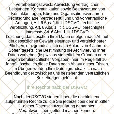
Verarbeitungszweck: Abwicklung vertraglicher
Leistungen, Kommunikation sowie Beantwortung von
Kontaktanfragen, Büro und Organisationsverfahren
Rechtsgrundlage: Vertragserfüllung und vorvertragliche
Anfragen, Art. 6 Abs. 1 lit. b DSGVO, rechtliche
Verpflichtung, Art. 6 Abs. 1 lit. c DSGVO, berechtigtes
Interesse, Art. 6 Abs. 1 lit. f DSGVO
Löschung: das Löschen Ihrer Daten erfolgen nach Ablauf
der gesetzlichen Gewährleistungs- und vergleichbarer
Pflichten, d.h. grundsätzlich nach Ablauf von 4 Jahren.
Sofern gesetzliche Bestimmung die Archivierung Ihrer
Daten vorsehen (bspw. aus steuerlichen Gründen oder
wegen berufsrechtlicher Vorgaben, hier im Regelfall 10
Jahre), lösche ich diese Daten nach Ablauf dieser Fristen.
Im Übrigen werden Ihre Daten grundsätzlich nach
Beendigung der zwischen uns bestehenden vertraglichen
Beziehungen gelöscht.
Ihre Rechte nach der DSGVO
Nach der DSGVO stehen Ihnen die nachfolgend
aufgeführten Rechte zu, die Sie jederzeit bei dem in Ziffer
1. dieser Datenschutzerklärung genannten
Verantwortlichen geltend machen können: