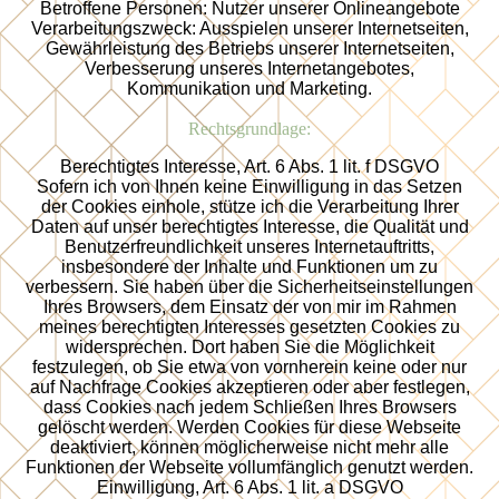
Betroffene Personen: Nutzer unserer Onlineangebote
Verarbeitungszweck: Ausspielen unserer Internetseiten,
Gewährleistung des Betriebs unserer Internetseiten,
Verbesserung unseres Internetangebotes,
Kommunikation und Marketing.
Rechtsgrundlage:
Berechtigtes Interesse, Art. 6 Abs. 1 lit. f DSGVO
Sofern ich von Ihnen keine Einwilligung in das Setzen
der Cookies einhole, stütze ich die Verarbeitung Ihrer
Daten auf unser berechtigtes Interesse, die Qualität und
Benutzerfreundlichkeit unseres Internetauftritts,
insbesondere der Inhalte und Funktionen um zu
verbessern. Sie haben über die Sicherheitseinstellungen
Ihres Browsers, dem Einsatz der von mir im Rahmen
meines berechtigten Interesses gesetzten Cookies zu
widersprechen. Dort haben Sie die Möglichkeit
festzulegen, ob Sie etwa von vornherein keine oder nur
auf Nachfrage Cookies akzeptieren oder aber festlegen,
dass Cookies nach jedem Schließen Ihres Browsers
gelöscht werden. Werden Cookies für diese Webseite
deaktiviert, können möglicherweise nicht mehr alle
Funktionen der Webseite vollumfänglich genutzt werden.
Einwilligung, Art. 6 Abs. 1 lit. a DSGVO