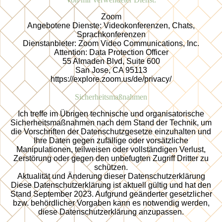
Zoom
Angebotene Dienste: Videokonferenzen, Chats,
Sprachkonferenzen
Dienstanbieter: Zoom Video Communications, Inc.
Attention: Data Protection Officer
55 Almaden Blvd, Suite 600
San Jose, CA 95113
https://explore.zoom.us/de/privacy/
Sicherheitsmaßnahmen
Ich treffe im Übrigen technische und organisatorische
Sicherheitsmaßnahmen nach dem Stand der Technik, um
die Vorschriften der Datenschutzgesetze einzuhalten und
Ihre Daten gegen zufällige oder vorsätzliche
Manipulationen, teilweisen oder vollständigen Verlust,
Zerstörung oder gegen den unbefugten Zugriff Dritter zu
schützen.
Aktualität und Änderung dieser Datenschutzerklärung
Diese Datenschutzerklärung ist aktuell gültig und hat den
Stand September 2023. Aufgrund geänderter gesetzlicher
bzw. behördlicher Vorgaben kann es notwendig werden,
diese Datenschutzerklärung anzupassen.