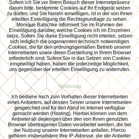
Sofern ich Sie vor Ihrem Besuch dieser Internetpräsenz
darum bitte, bestimmte Cookies auf Ihr Endgerät setzen
zu dürfen, und Sie hierein einwilligen, ist in der von Ihnen
erteilten Einwilligung die Rechtsgrundlage zu sehen.
Monique Batschke informiert Sie im Rahmen der
Einwilligung darüber, welche Cookies ich im Einzelnen
setze. Sofern Sie diese Einwilligung nicht erteilen, setzen
sich lediglich die sogenannten technisch notwendigen
Cookies, die für den ordnungsgemäßen Betrieb unserer
Internetseiten sowie deren Darstellung in Ihrem Browser
erforderlich sind. Sofern Sie in das Setzen von Cookies
eingewilligt haben, haben die jederzeitige Möglichkeit,
uns gegenüber der erteilten Einwilligung zu widerrufen.
Webhosting
Ich bediene mich zum Vorhalten dieser Internetseiten
eines Anbieters, auf dessen Server unsere Internetseiten
gespeichert und für den Abruf im Internet verfügbar
gemacht werden (Hosting). Hierbei können von dem
Anbieter all diejenigen über den von Ihnen genutzten
Browser übertragenen Daten verarbeitet werden, die bei
der Nutzung unserer Internetseiten anfallen. Hierzu
gehören insbesondere Ihre IP-Adresse, die der Anbieter