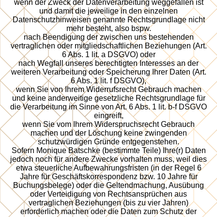
wenn der Zweck der Datenverarbeitung weggefallen ist
und damit die jeweilige in den einzelnen
Datenschutzhinweisen genannte Rechtsgrundlage nicht
mehr besteht, also bspw.
nach Beendigung der zwischen uns bestehenden
vertraglichen oder mitgliedschaftlichen Beziehungen (Art.
6 Abs. 1 lit. a DSGVO) oder
nach Wegfall unseres berechtigten Interesses an der
weiteren Verarbeitung oder Speicherung Ihrer Daten (Art.
6 Abs. 1 lit. f DSGVO),
wenn Sie von Ihrem Widerrufsrecht Gebrauch machen
und keine anderweitige gesetzliche Rechtsgrundlage für
die Verarbeitung im Sinne von Art. 6 Abs. 1 lit. b-f DSGVO
eingreift,
wenn Sie vom Ihrem Widerspruchsrecht Gebrauch
machen und der Löschung keine zwingenden
schutzwürdigen Gründe entgegenstehen.
Sofern Monique Batschke (bestimmte Teile) Ihre(r) Daten
jedoch noch für andere Zwecke vorhalten muss, weil dies
etwa steuerliche Aufbewahrungsfristen (in der Regel 6
Jahre für Geschäftskorrespondenz bzw. 10 Jahre für
Buchungsbelege) oder die Geltendmachung, Ausübung
oder Verteidigung von Rechtsansprüchen aus
vertraglichen Beziehungen (bis zu vier Jahren)
erforderlich machen oder die Daten zum Schutz der